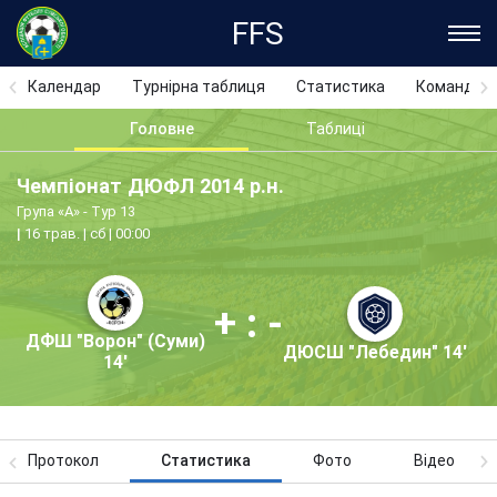
FFS
Календар
Турнірна таблиця
Статистика
Команди
Головне
Таблиці
Чемпіонат ДЮФЛ 2014 р.н.
Група «А» - Тур 13
16 трав. | сб | 00:00
+ : -
ДФШ "Ворон" (Суми)
ДЮСШ "Лебедин" 14'
14'
Протокол
Статистика
Фото
Відео