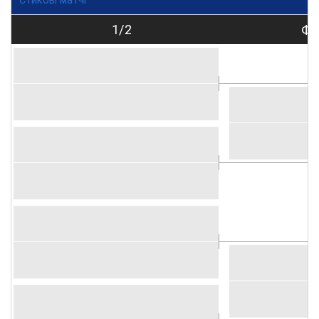
Стикові матчі
1/2
Фі