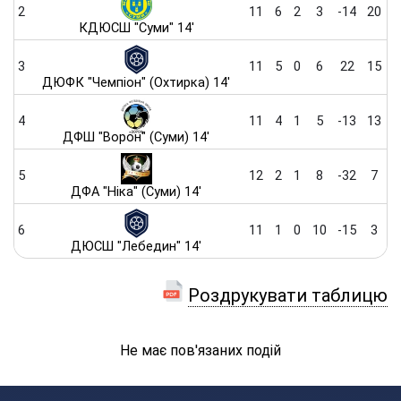
2
11
6
2
3
-14
20
КДЮСШ "Суми" 14'
3
11
5
0
6
22
15
ДЮФК "Чемпіон" (Охтирка) 14'
4
11
4
1
5
-13
13
ДФШ "Ворон" (Суми) 14'
5
12
2
1
8
-32
7
ДФА "Ніка" (Суми) 14'
6
11
1
0
10
-15
3
ДЮСШ "Лебедин" 14'
Роздрукувати таблицю
Не має пов'язаних подій