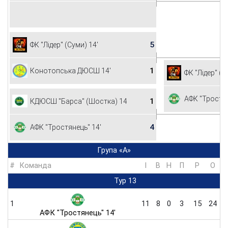
5
ФК "Лідер" (Суми) 14'
1
Конотопська ДЮСШ 14'
ФК "Лідер" (С
АФК "Тростян
1
КДЮСШ "Барса" (Шостка) 14'
4
АФК "Тростянець" 14'
Група «А»
#
Команда
I
В
Н
П
Р
O
Тур 13
1
11
8
0
3
15
24
АФК "Тростянець" 14'