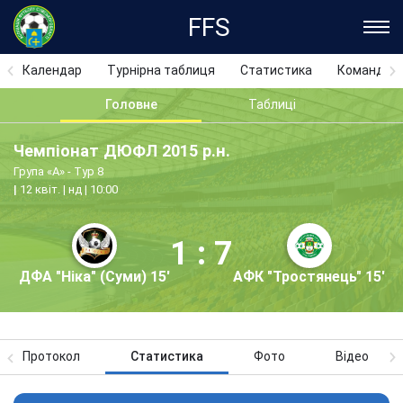
FFS
Календар
Турнірна таблиця
Статистика
Команди
Головне
Таблиці
Чемпіонат ДЮФЛ 2015 р.н.
Група «А» - Тур 8
12 квіт. | нд | 10:00
1 : 7
ДФА "Ніка" (Суми) 15'
АФК "Тростянець" 15'
Протокол
Статистика
Фото
Відео