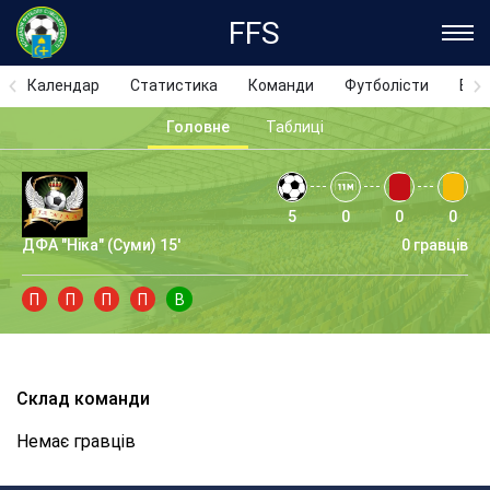
FFS
Календар
Статистика
Команди
Футболісти
Відз
Головне
Таблиці
5
0
0
0
ДФА "Ніка" (Суми) 15'
0 гравців
П
П
П
П
В
Склад команди
Немає гравців