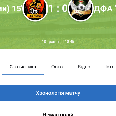
1 : 0
и) 15'
ДФА "
10 трав. | нд | 18:45
Статистика
Фото
Відео
Істо
Хронологія матчу
Немає подій