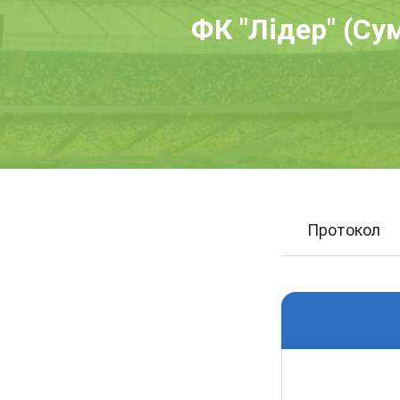
ФК "Лідер" (Сум
Протокол