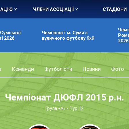
ІАЦІЮ
ЧЛЕНИ АСОЦІАЦІЇ
СТАДІОНИ
Чемп
 Сумської
Чемпіонат м. Суми з
Роме
і 2026
вуличного футболу 9х9
2026
а
Команди
Футболісти
Новини
Фото
Чемпіонат ДЮФЛ 2015 р.н.
Група «А» - Тур 12