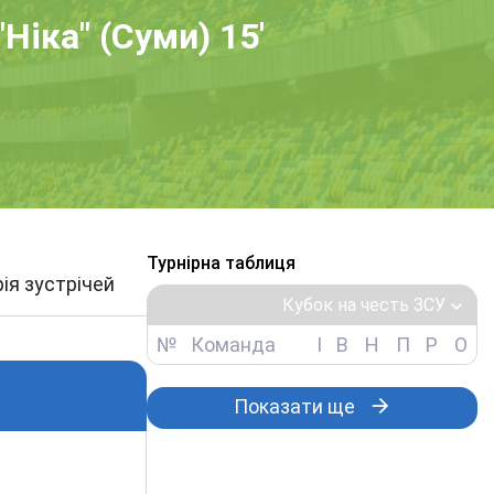
Ніка" (Суми) 15'
Турнірна таблиця
рія зустрічей
Кубок на честь ЗСУ
№
Команда
І
В
Н
П
Р
О
Показати ще