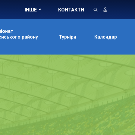
ІНШЕ
КОНТАКТИ
іонат
нського району
Турніри
Календар