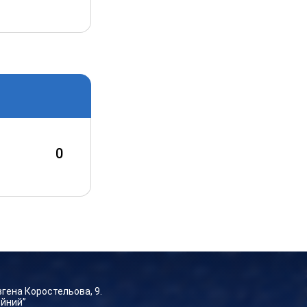
0
Євгена Коростельова, 9.
ейний”