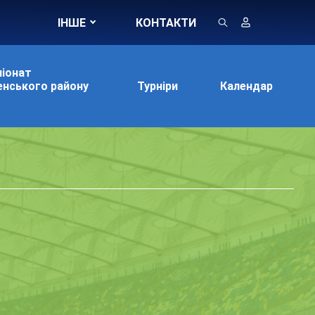
ІНШЕ
КОНТАКТИ
іонат
нського району
Турніри
Календар