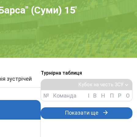
Барса" (Суми) 15'
Турнірна таблиця
рія зустрічей
Кубок на честь ЗСУ
№
Команда
І
В
Н
П
Р
О
Показати ще