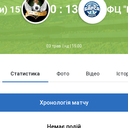
0 : 13
) 15'
ФЦ "
03 трав. | нд | 15:00
Статистика
Фото
Відео
Істо
Хронологія матчу
Немає подій