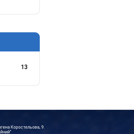
13
Євгена Коростельова, 9.
ейний”