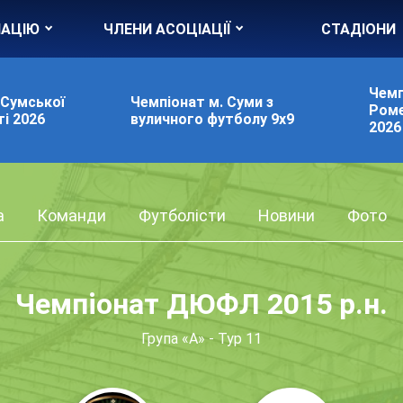
ІАЦІЮ
ЧЛЕНИ АСОЦІАЦІЇ
СТАДІОНИ
Чемп
 Сумської
Чемпіонат м. Суми з
Роме
і 2026
вуличного футболу 9х9
2026
а
Команди
Футболісти
Новини
Фото
Чемпіонат ДЮФЛ 2015 р.н.
Група «А» - Тур 11