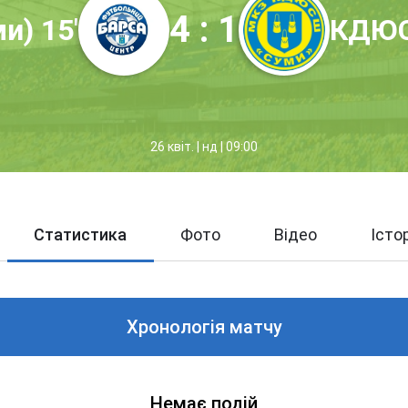
4 : 1
и) 15'
КДЮС
26 квіт. | нд | 09:00
Статистика
Фото
Відео
Істо
Хронологія матчу
Немає подій