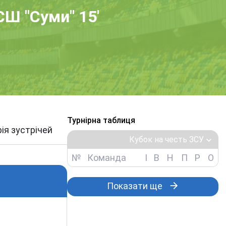
Ш "Суми" 15'
Турнірна таблиця
рія зустрічей
Кубок на честь ЗСУ
№
Команда
І
В
Н
П
Р
О
Показати ще