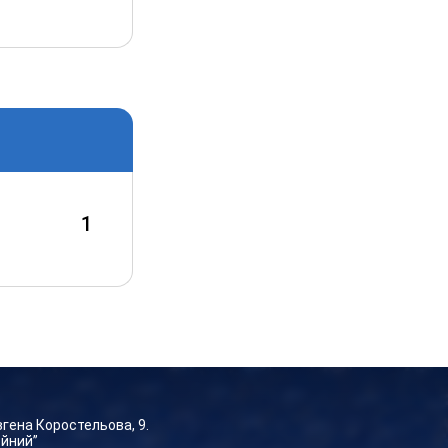
1
Євгена Коростельова, 9.
ейний”