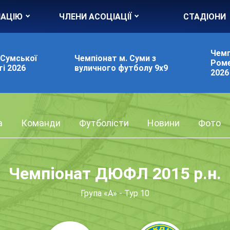
ІАЦІЮ
ЧЛЕНИ АСОЦІАЦІЇ
СТАДІОНИ
Чемп
 Сумської
Чемпіонат м. Суми з
Роме
і 2026
вуличного футболу 9х9
2026
а
Команди
Футболісти
Новини
Фото
Чемпіонат ДЮФЛ 2015 р.н.
Група «А» - Тур 10