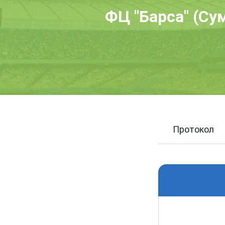
ФЦ "Барса" (Сум
Протокол