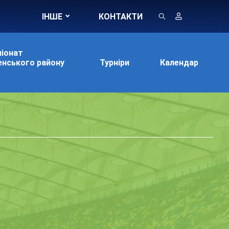
ІНШЕ
КОНТАКТИ
іонат
нського району
Турніри
Календар