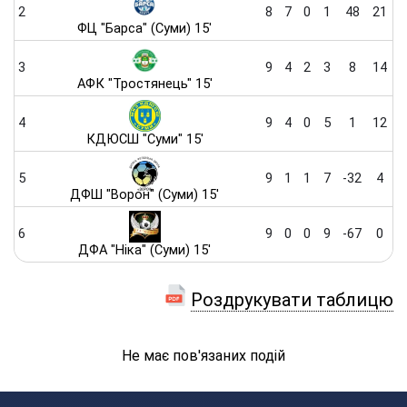
2
8
7
0
1
48
21
ФЦ "Барса" (Суми) 15'
3
9
4
2
3
8
14
АФК "Тростянець" 15'
4
9
4
0
5
1
12
КДЮСШ "Суми" 15'
5
9
1
1
7
-32
4
ДФШ "Ворон" (Суми) 15'
6
9
0
0
9
-67
0
ДФА "Ніка" (Суми) 15'
Роздрукувати таблицю
Не має пов'язаних подій