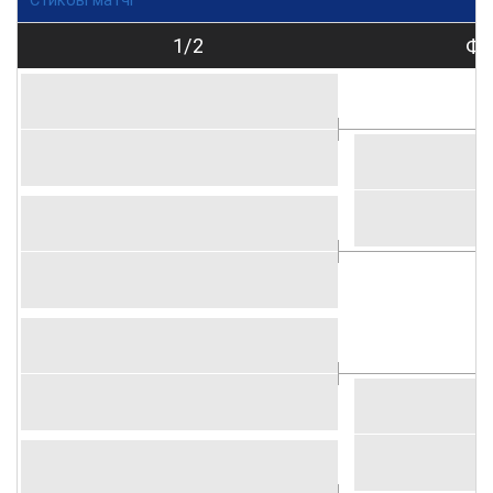
Стикові матчі
1/2
Фі