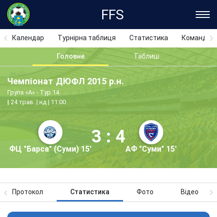
FFS
Календар
Турнірна таблиця
Статистика
Команди
Головне
Таблиці
Чемпіонат ДЮФЛ 2015 р.н.
Група «А» - Тур 14
24 трав. | нд | 11:00
3 : 4
ФЦ "Барса" (Суми) 15'
АФ "Суми" 15'
Протокол
Статистика
Фото
Відео