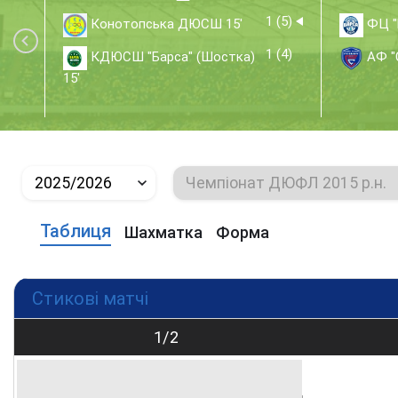
1 (5)
Конотопська ДЮСШ 15'
ФЦ "Б
1 (4)
КДЮСШ "Барса" (Шостка)
АФ "С
15'
2025/2026
Чемпіонат ДЮФЛ 2015 р.н.
Таблиця
Шахматка
Форма
Стикові матчі
1/2