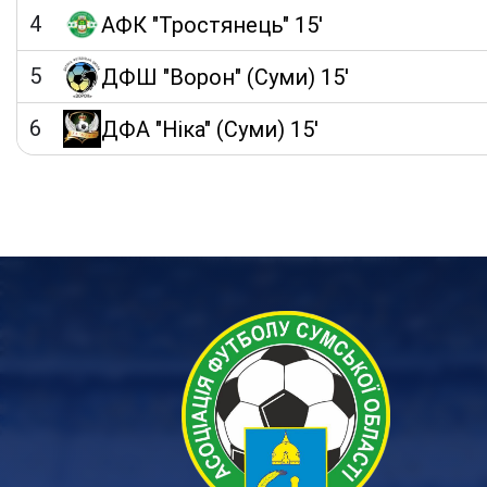
4
АФК "Тростянець" 15'
5
ДФШ "Ворон" (Суми) 15'
6
ДФА "Ніка" (Суми) 15'