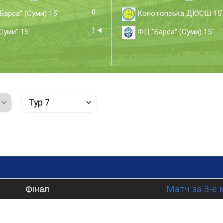
0
арса" (Суми) 15'
Конотопська ДЮСШ 15'
1
уми" 15'
ФЦ "Барса" (Суми) 15'
Тур 7
Фінал
Матч за 3-є 