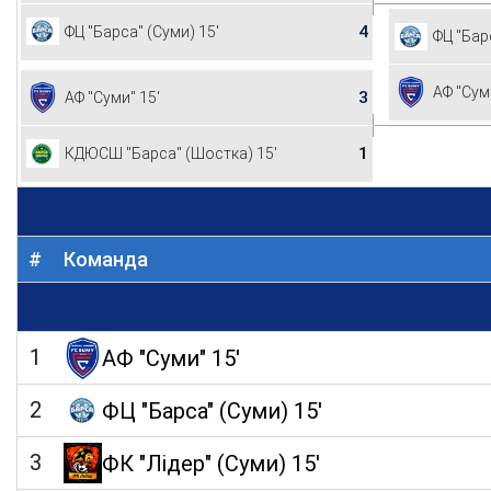
4
ФЦ "Барса" (Суми) 15'
ФЦ "Бар
АФ "Сум
3
АФ "Суми" 15'
1
КДЮСШ "Барса" (Шостка) 15'
#
Команда
1
АФ "Суми" 15'
2
ФЦ "Барса" (Суми) 15'
3
ФК "Лідер" (Суми) 15'