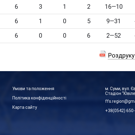
6
3
1
2
16—10
6
1
0
5
9—31
6
0
0
6
2—52
Роздруку
Умови та положення
м. Суми, вул. 
Стадіон “Ювіл
Політика конфіденційності
ffs.region@gm
Карта сайту
+38(0542) 650