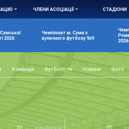
ІАЦІЮ
ЧЛЕНИ АСОЦІАЦІЇ
СТАДІОНИ
Чемп
 Сумської
Чемпіонат м. Суми з
Роме
і 2026
вуличного футболу 9х9
2026
а
Команди
Футболісти
Новини
Фото
12.06.2026 12:30
12.