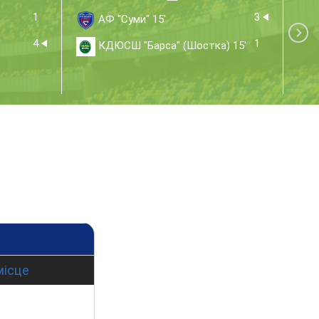
1
3
АФ "Суми" 15'
4
1
КДЮСШ "Барса" (Шостка) 15'
місце