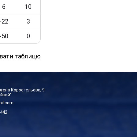
6
10
-22
3
-50
0
вати таблицю
Євгена Коростельова, 9.
ейний”
ail.com
-442