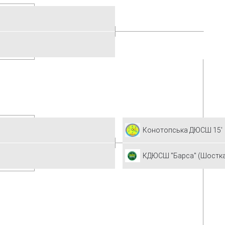
Конотопська ДЮСШ 15'
КДЮСШ "Барса" (Шостка)