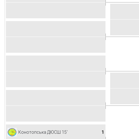
1
Конотопська ДЮСШ 15'