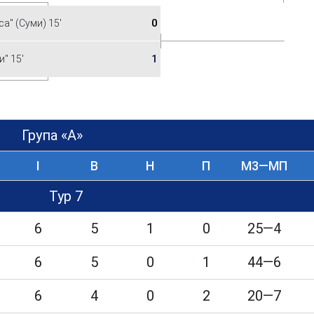
0
са" (Суми) 15'
1
и" 15'
Група «А»
I
В
Н
П
М3—МП
Тур 7
6
5
1
0
25—4
6
5
0
1
44—6
6
4
0
2
20—7