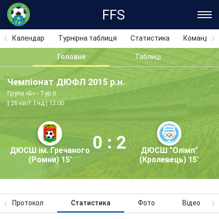
FFS
Календар
Турнірна таблиця
Статистика
Команди
Головне
Таблиці
Чемпіонат ДЮФЛ 2015 р.н.
Група «Б» - Тур 6
26 квіт. | нд | 13:00
0 : 2
ДЮСШ ім. Гречаного
ДЮСШ "Олімп"
(Ромни) 15'
(Кролевець) 15'
Протокол
Статистика
Фото
Відео