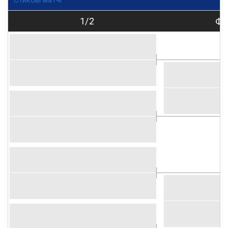
Стикові матчі
1/2
Фі