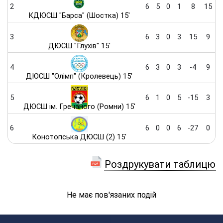
2
6
5
0
1
8
15
КДЮСШ "Барса" (Шостка) 15'
3
6
3
0
3
15
9
ДЮСШ "Глухів" 15'
4
6
3
0
3
-4
9
ДЮСШ "Олімп" (Кролевець) 15'
5
6
1
0
5
-15
3
ДЮСШ ім. Гречаного (Ромни) 15'
6
6
0
0
6
-27
0
Конотопська ДЮСШ (2) 15'
Роздрукувати таблицю
Не має пов'язаних подій