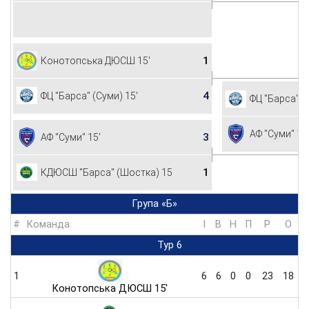
1
Конотопська ДЮСШ 15'
4
ФЦ "Барса" (Суми) 15'
ФЦ "Барса" (
АФ "Суми" 15
3
АФ "Суми" 15'
1
КДЮСШ "Барса" (Шостка) 15'
Група «Б»
#
Команда
I
В
Н
П
Р
O
Тур 6
1
6
6
0
0
23
18
Конотопська ДЮСШ 15'