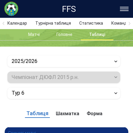
FFS
Календар
Турнірна таблиця
Статистика
Команди
Матчі
Головне
Таблиці
2025/2026
Чемпіонат ДЮФЛ 2015 р.н.
Тур 6
Таблиця
Шахматка
Форма