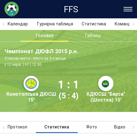
FFS
Календар
Турнірна таблиця
Статистика
Команди
Головне
Таблиці
Чемпіонат ДЮФЛ 2015 р.н.
Стикові матчі - Матч за 3-є місце
12 черв. | пт | 12:30
1 : 1
Конотопська ДЮСШ
КДЮСШ "Барса"
(5 : 4)
15'
(Шостка) 15'
Протокол
Статистика
Фото
Відео