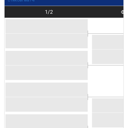
Стикові матчі
1/2
Фі