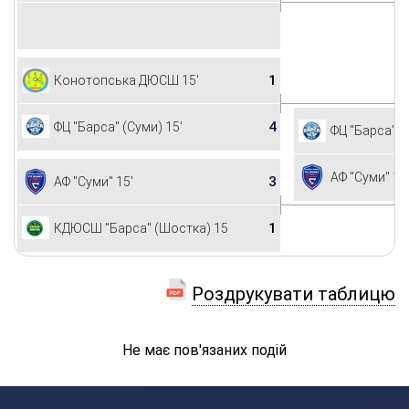
1
Конотопська ДЮСШ 15'
4
ФЦ "Барса" (Суми) 15'
ФЦ "Барса" (
АФ "Суми" 15
3
АФ "Суми" 15'
1
КДЮСШ "Барса" (Шостка) 15'
Роздрукувати таблицю
Не має пов'язаних подій