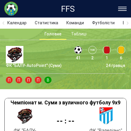
FFS
Календар
Статистика
Команди
Футболісти
Відз
Головне
Таблиці
41
2
1
6
ФК "БАЛУ-AutoPoint" (Суми)
24 гравця
П
П
П
П
В
Чемпіонат м. Суми з вуличного футболу 9х9
--
:
--
ФК "БАЛУ-
ФК "Валедіанс"