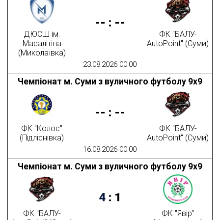
--
:
--
ДЮСШ ім.
ФК "БАЛУ-
Масалітіна
AutoPoint" (Суми)
(Миколаївка)
23.08.2026 00:00
Чемпіонат м. Суми з вуличного футболу 9х9
--
:
--
ФК "Колос"
ФК "БАЛУ-
(Підліснівка)
AutoPoint" (Суми)
16.08.2026 00:00
Чемпіонат м. Суми з вуличного футболу 9х9
4
:
1
ФК "БАЛУ-
ФК "Явір"