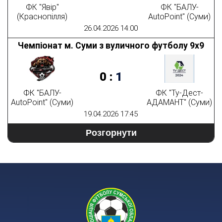
ФК "Явір"
ФК "БАЛУ-
(Краснопілля)
AutoPoint" (Суми)
26.04.2026 14:00
Чемпіонат м. Суми з вуличного футболу 9х9
0
:
1
ФК "БАЛУ-
ФК "Ту-Дест-
AutoPoint" (Суми)
АДАМАНТ" (Суми)
19.04.2026 17:45
Розгорнути