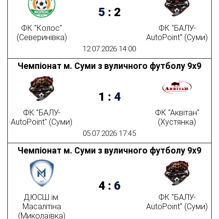
5
:
2
ФК "Колос"
ФК "БАЛУ-
(Северинівка)
AutoPoint" (Суми)
12.07.2026 14:00
Чемпіонат м. Суми з вуличного футболу 9х9
1
:
4
ФК "БАЛУ-
ФК "Аквітан"
AutoPoint" (Суми)
(Хустянка)
05.07.2026 17:45
Чемпіонат м. Суми з вуличного футболу 9х9
4
:
6
ДЮСШ ім.
ФК "БАЛУ-
Масалітіна
AutoPoint" (Суми)
(Миколаївка)