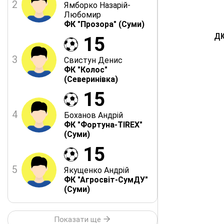
2
Ямборко Назарій-
Любомир
ФК "Прозора" (Суми)
ДЮ
15
3
Свистун Денис
ФК "Колос"
(Северинівка)
15
4
Боханов Андрій
ФК "Фортуна-TIREX"
(Суми)
15
5
Якущенко Андрій
ФК "Агросвіт-СумДУ"
(Суми)
Показати ще