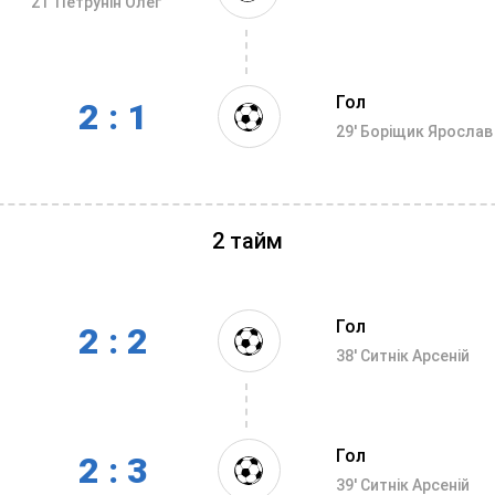
21'
Петрунін Олег
Гол
2 : 1
29'
Боріщик Ярослав
2 тайм
Гол
2 : 2
38'
Ситнік Арсеній
Гол
2 : 3
39'
Ситнік Арсеній