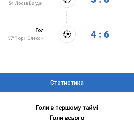
54'
Лосєв Богдан
Гол
4 : 6
57'
Тюрін Олексій
Статистика
Голи в першому таймі
Голи всього