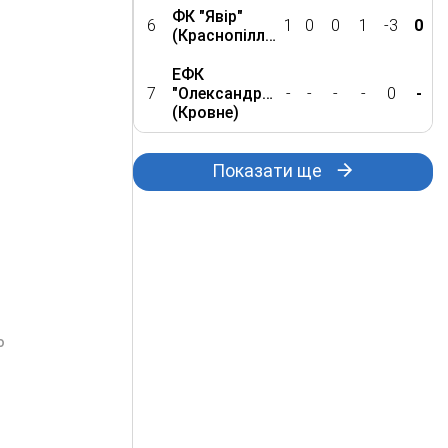
ФК "Явір"
6
1
0
0
1
-3
0
(Краснопілля)
ЕФК
7
"Олександрія"
-
-
-
-
0
-
(Кровне)
Показати ще
о