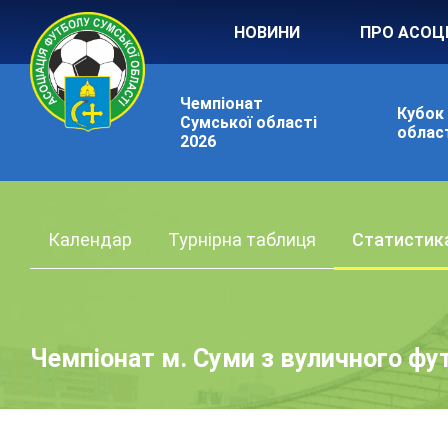
НОВИНИ
ПРО АСОЦ
Чемпіонат
Кубок
Сумської області
област
2026
Календар
Турнірна таблиця
Статистик
Чемпіонат м. Суми з вуличного фу