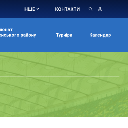
ІНШЕ
КОНТАКТИ
іонат
нського району
Турніри
Календар