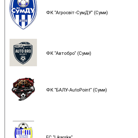
ФК "Агросвіт-СумДУ" (Суми)
ФК "Автобро" (Суми)
ФК "БАЛУ-AutoPoint" (Суми)
FC "Likarske"