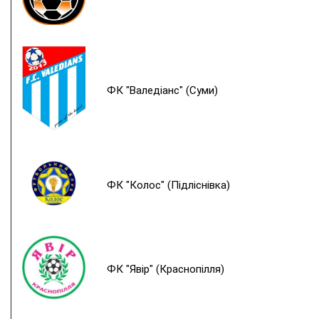
ФК "Валедіанс" (Суми)
ФК "Колос" (Підліснівка)
ФК "Явір" (Краснопілля)