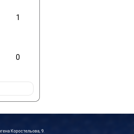
1
0
Євгена Коростельова, 9.