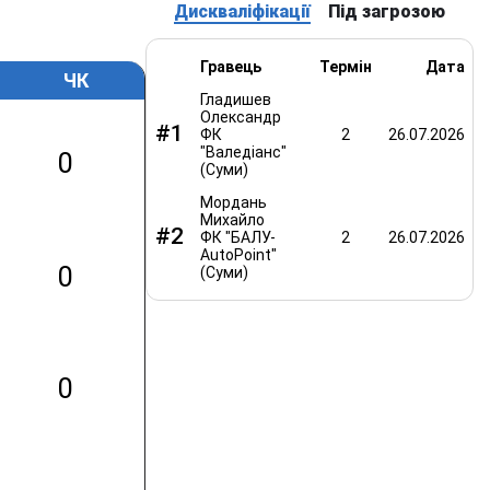
Дискваліфікації
Під загрозою
Гравець
Термін
Дата
ЧК
Гладишев
Олександр
#1
ФК
2
26.07.2026
"Валедіанс"
0
(Суми)
Мордань
Михайло
#2
ФК "БАЛУ-
2
26.07.2026
AutoPoint"
0
(Суми)
0