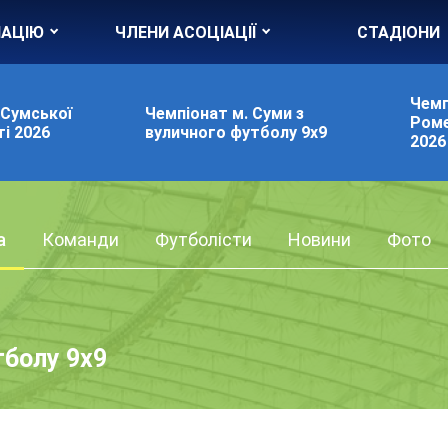
ІАЦІЮ
ЧЛЕНИ АСОЦІАЦІЇ
СТАДІОНИ
Чемп
 Сумської
Чемпіонат м. Суми з
Роме
і 2026
вуличного футболу 9х9
2026
а
Команди
Футболісти
Новини
Фото
тболу 9х9