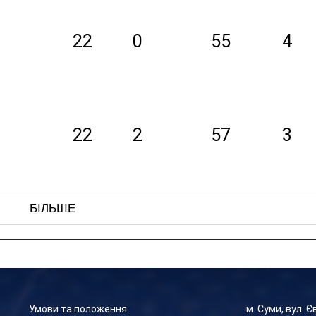
22
0
55
4
22
2
57
3
БІЛЬШЕ
Умови та положення
м. Суми, вул. 