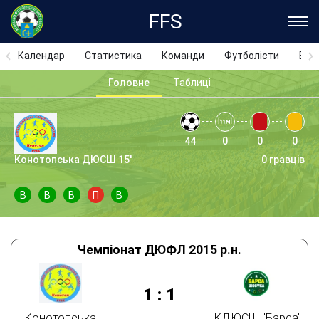
FFS
Календар
Статистика
Команди
Футболісти
Відз
Головне
Таблиці
44
0
0
0
Конотопська ДЮСШ 15'
0 гравців
В
В
В
П
В
Чемпіонат ДЮФЛ 2015 р.н.
1
:
1
Конотопська
КДЮСШ "Барса"