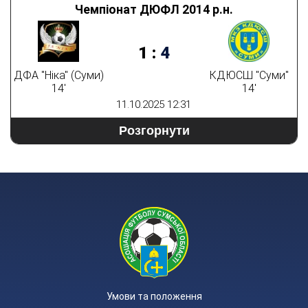
Чемпіонат ДЮФЛ 2014 р.н.
1
:
4
ДФА "Ніка" (Суми)
КДЮСШ "Суми"
14'
14'
11.10.2025 12:31
Розгорнути
Умови та положення