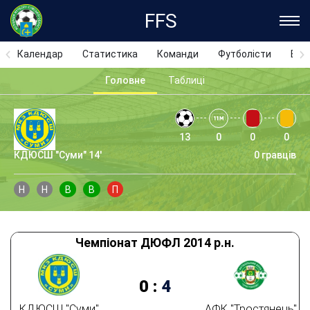
FFS
Календар
Статистика
Команди
Футболісти
Відз
Головне
Таблиці
13
0
0
0
КДЮСШ "Суми" 14'
0 гравців
Н
Н
В
В
П
Чемпіонат ДЮФЛ 2014 р.н.
0
:
4
КДЮСШ "Суми"
АФК "Тростянець"