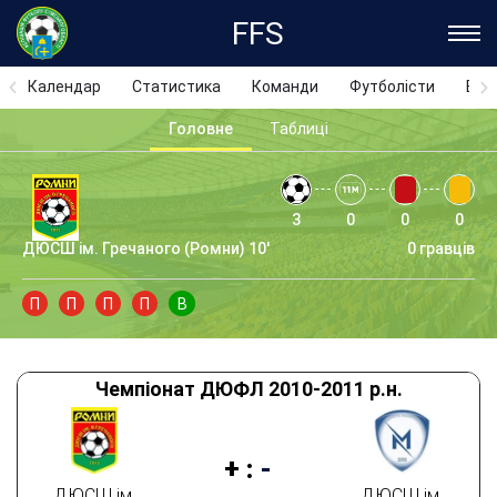
FFS
Календар
Статистика
Команди
Футболісти
Відз
Головне
Таблиці
3
0
0
0
ДЮСШ ім. Гречаного (Ромни) 10'
0 гравців
П
П
П
П
В
Чемпіонат ДЮФЛ 2010-2011 р.н.
+
:
-
ДЮСШ ім.
ДЮСШ ім.