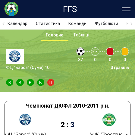
FFS
Календар
Статистика
Команди
Футболісти
Відз
Головне
Таблиці
37
0
0
0
ФЦ "Барса" (Суми) 10'
0 гравців
В
В
В
В
П
Чемпіонат ДЮФЛ 2010-2011 р.н.
2
:
3
ФЦ "Барса" (Суми)
АФК "Тростянець"