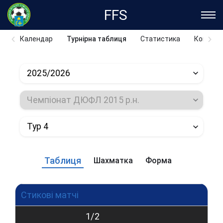
FFS
Календар
Турнірна таблиця
Статистика
Команд
2025/2026
Чемпіонат ДЮФЛ 2015 р.н.
Тур 4
Таблиця
Шахматка
Форма
Стикові матчі
1/2
Ф