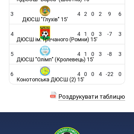
3
4
2
0
2
9
6
ДЮСШ "Глухів" 15'
4
4
1
0
3
-7
3
ДЮСШ ім. Гречаного (Ромни) 15'
5
4
1
0
3
-8
3
ДЮСШ "Олімп" (Кролевець) 15'
6
4
0
0
4
-22
0
Конотопська ДЮСШ (2) 15'
Роздрукувати таблицю