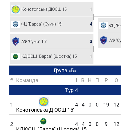
1
Конотопська ДЮСШ 15'
4
ФЦ "Барса" (Суми) 15'
ФЦ "Барса"
АФ "Суми" 
3
АФ "Суми" 15'
1
КДЮСШ "Барса" (Шостка) 15'
Група «Б»
#
Команда
I
В
Н
П
Р
O
Тур 4
1
4
4
0
0
19
12
Конотопська ДЮСШ 15'
2
4
4
0
0
9
12
КДЮСШ "Барса" (Шостка) 15'