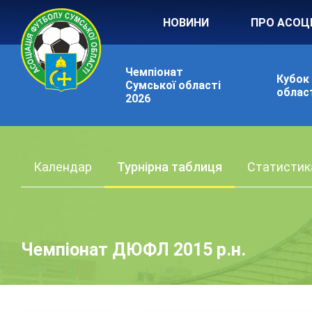
НОВИНИ
ПРО АСОЦ
Чемпіонат
Кубок
Сумської області
област
2026
Календар
Турнірна таблиця
Статистик
Чемпіонат ДЮФЛ 2015 р.н.