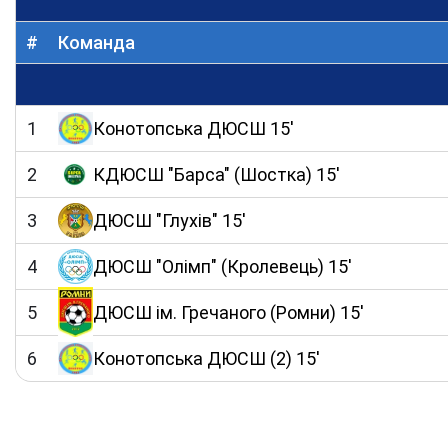
#
Команда
1
Конотопська ДЮСШ 15'
2
КДЮСШ "Барса" (Шостка) 15'
3
ДЮСШ "Глухів" 15'
4
ДЮСШ "Олімп" (Кролевець) 15'
5
ДЮСШ ім. Гречаного (Ромни) 15'
6
Конотопська ДЮСШ (2) 15'