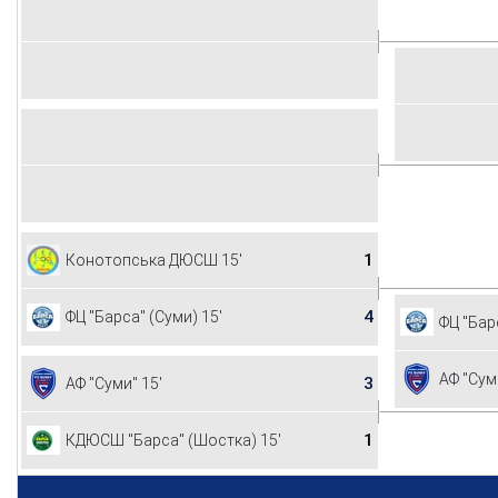
1
Конотопська ДЮСШ 15'
4
ФЦ "Барса" (Суми) 15'
ФЦ "Бар
АФ "Сум
3
АФ "Суми" 15'
1
КДЮСШ "Барса" (Шостка) 15'