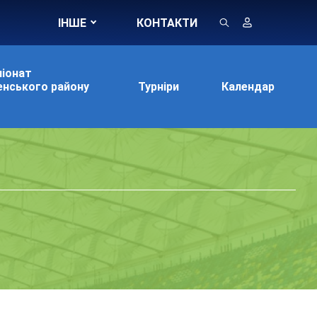
ІНШЕ
КОНТАКТИ
іонат
нського району
Турніри
Календар