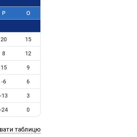
Р
O
20
15
8
12
15
9
-6
6
-13
3
-24
0
вати таблицю