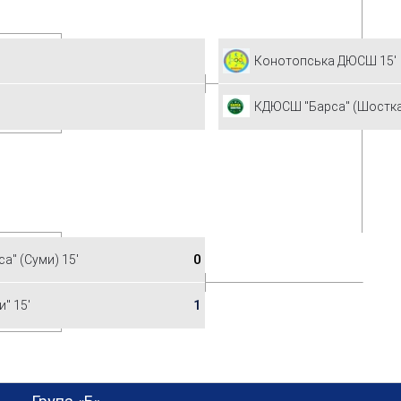
Конотопська ДЮСШ 15'
КДЮСШ "Барса" (Шостка)
0
са" (Суми) 15'
1
и" 15'