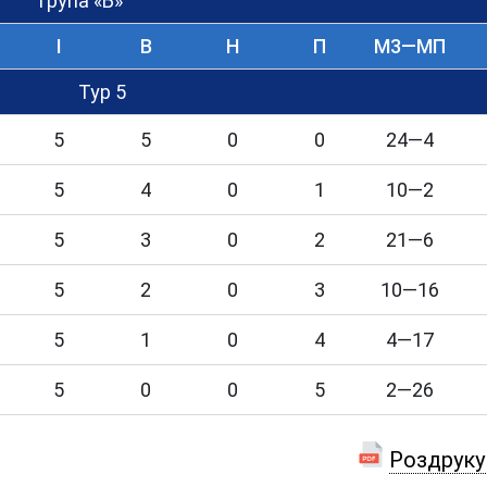
Група «Б»
I
В
Н
П
М3—МП
Тур 5
5
5
0
0
24—4
5
4
0
1
10—2
5
3
0
2
21—6
5
2
0
3
10—16
5
1
0
4
4—17
5
0
0
5
2—26
Роздруку