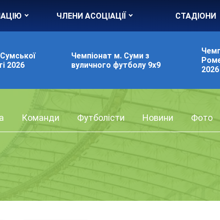
ІАЦІЮ
ЧЛЕНИ АСОЦІАЦІЇ
СТАДІОНИ
Чемп
 Сумської
Чемпіонат м. Суми з
Роме
і 2026
вуличного футболу 9х9
2026
а
Команди
Футболісти
Новини
Фото