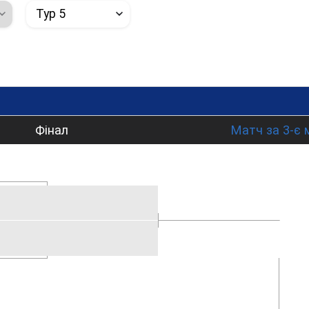
Тур 5
Фінал
Матч за 3-є 