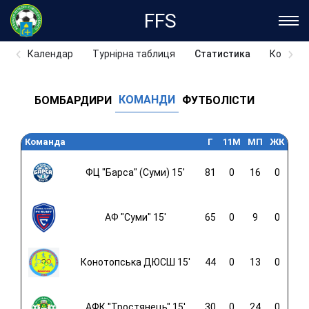
FFS
Календар
Турнірна таблиця
Статистика
Команд
КОМАНДИ
БОМБАРДИРИ
ФУТБОЛІСТИ
Команда
Г
11M
МП
ЖК
ФЦ "Барса" (Суми) 15'
81
0
16
0
АФ "Суми" 15'
65
0
9
0
Конотопська ДЮСШ 15'
44
0
13
0
АФК "Тростянець" 15'
30
0
24
0