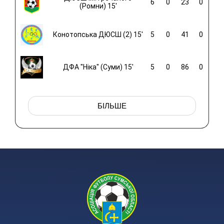
6
0
23
0
(Ромни) 15'
Конотопська ДЮСШ (2) 15'
5
0
41
0
ДФА "Ніка" (Суми) 15'
5
0
86
0
БІЛЬШЕ