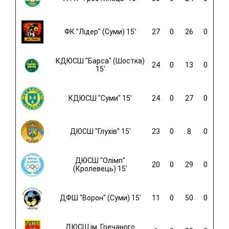
ФК "Лідер" (Суми) 15'
27
0
26
0
КДЮСШ "Барса" (Шостка)
24
0
13
0
15'
КДЮСШ "Суми" 15'
24
0
27
0
ДЮСШ "Глухів" 15'
23
0
8
0
ДЮСШ "Олімп"
20
0
29
0
(Кролевець) 15'
ДФШ "Ворон" (Суми) 15'
11
0
50
0
ДЮСШ ім. Гречаного