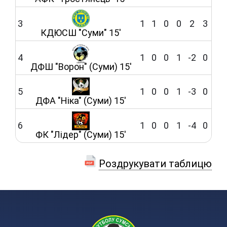
3
1
1
0
0
2
3
КДЮСШ "Суми" 15'
4
1
0
0
1
-2
0
ДФШ "Ворон" (Суми) 15'
5
1
0
0
1
-3
0
ДФА "Ніка" (Суми) 15'
6
1
0
0
1
-4
0
ФК "Лідер" (Суми) 15'
Роздрукувати таблицю