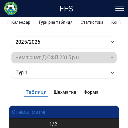
FFS
Календар
Турнірна таблиця
Статистика
Команд
2025/2026
Чемпіонат ДЮФЛ 2015 р.н.
Тур 1
Таблиця
Шахматка
Форма
Стикові матчі
1/2
Ф