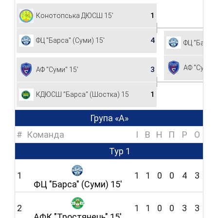
1
Конотопська ДЮСШ 15'
4
ФЦ "Барса" (Суми) 15'
ФЦ "Барса"
АФ "Суми" 
3
АФ "Суми" 15'
1
КДЮСШ "Барса" (Шостка) 15'
Група «А»
#
Команда
I
В
Н
П
Р
O
Тур 1
1
1
1
0
0
4
3
ФЦ "Барса" (Суми) 15'
2
1
1
0
0
3
3
АФК "Тростянець" 15'