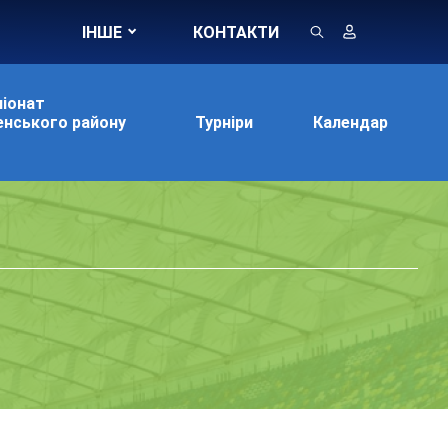
ІНШЕ
КОНТАКТИ
іонат
нського району
Турніри
Календар