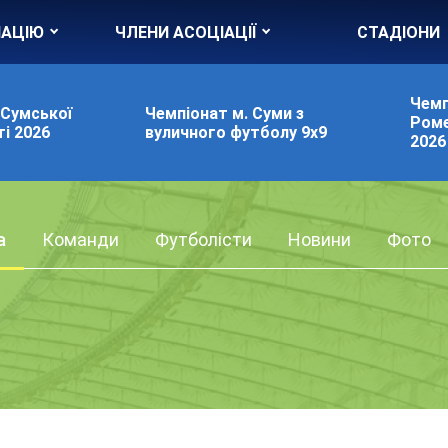
ІАЦІЮ
ЧЛЕНИ АСОЦІАЦІЇ
СТАДІОНИ
Чемп
 Сумської
Чемпіонат м. Суми з
Роме
і 2026
вуличного футболу 9х9
2026
а
Команди
Футболісти
Новини
Фото