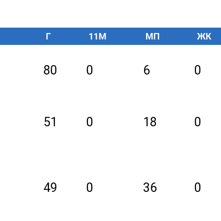
Г
11M
МП
ЖК
80
0
6
0
51
0
18
0
49
0
36
0