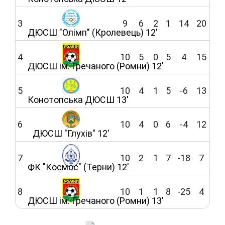
3
9
6
2
1
14
20
ДЮСШ "Олімп" (Кролевець) 12'
4
10
5
0
5
4
15
ДЮСШ ім. Гречаного (Ромни) 12'
5
10
4
1
5
-6
13
Конотопська ДЮСШ 13'
6
10
4
0
6
-4
12
ДЮСШ "Глухів" 12'
7
10
2
1
7
-18
7
ФК "Космос" (Терни) 12'
8
10
1
1
8
-25
4
ДЮСШ ім. Гречаного (Ромни) 13'