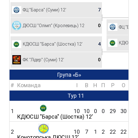
7
ФЦ "Барса" (Суми) 12'
0
ДЮСШ "Олімп" (Кролевець) 12'
ФЦ "Барса
КДЮСШ "Б
4
КДЮСШ "Барса" (Шостка) 12'
0
ФК "Лідер" (Суми) 12'
Група «Б»
#
Команда
I
В
Н
П
Р
O
Тур 11
1
10
10
0
0
29
30
КДЮСШ "Барса" (Шостка) 12'
2
10
7
1
2
22
22
Конотопська ДЮСШ 12'