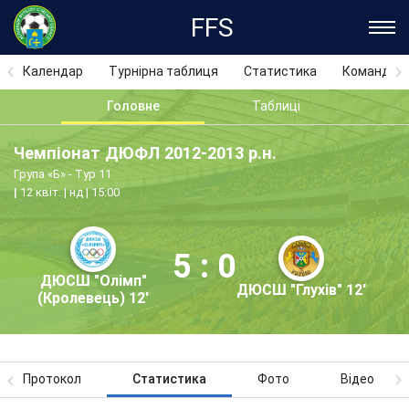
FFS
Календар
Турнірна таблиця
Статистика
Команди
Головне
Таблиці
Чемпіонат ДЮФЛ 2012-2013 р.н.
Група «Б» - Тур 11
12 квіт. | нд | 15:00
5 : 0
ДЮСШ "Олімп"
ДЮСШ "Глухів" 12'
(Кролевець) 12'
Протокол
Статистика
Фото
Відео