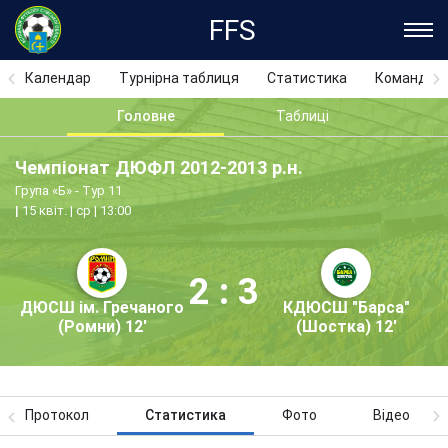
FFS
Календар
Турнірна таблиця
Статистика
Команди
Головне
Таблиці
Чемпіонат ДЮФЛ 2012-2013 р.н.
Група «Б» - Тур 11
15 квіт. | ср | 13:00
2 : 3
ДЮСШ ім. Гречаного
КДЮСШ "Барса"
(Ромни) 12'
(Шостка) 12'
Протокол
Статистика
Фото
Відео