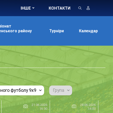
ІНШЕ
КОНТАКТИ
іонат
нського району
Турніри
Календар
чного футболу 9х9
Група
21.06.2026
28.06.2026
16:30
14:00