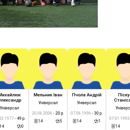
Михайлюк
Мельник Іван
Пчола Андрій
Піску
Олександр
Станіс
Універсал
Універсал
Універсал
Універ
20.06.2006
- 20 р.
07.06.1996
- 30 р.
02.1977
- 49 р.
07.01.1993
14
5
14
1
14
0
14