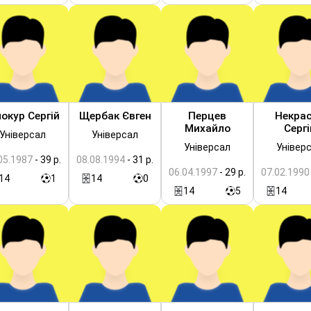
локур Сергій
Щербак Євген
Перцев
Некра
Михайло
Сергі
Універсал
Універсал
Універсал
Універ
05.1987
- 39 р.
08.08.1994
- 31 р.
06.04.1997
- 29 р.
07.02.1990
14
1
14
0
14
5
14