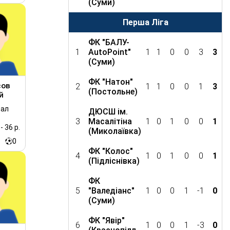
(Суми)
Перша Ліга
ФК "БАЛУ-
1
AutoPoint"
1
1
0
0
3
3
(Суми)
ФК "Натон"
сов
2
1
1
0
0
1
3
(Постольне)
й
сал
ДЮСШ ім.
3
Масалітіна
1
0
1
0
0
1
- 36 р.
(Миколаївка)
0
ФК "Колос"
4
1
0
1
0
0
1
(Підліснівка)
ФК
5
"Валедіанс"
1
0
0
1
-1
0
(Суми)
ФК "Явір"
6
1
0
0
1
-3
0