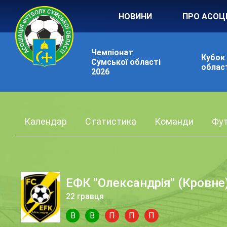
НОВИНИ
ПРО АСОЦ
Чемпіонат
Кубок
Сумської області
област
2026
Календар
Статистика
Команди
Фут
ЕФК "Олександрія" (Кровне
22 гравця
В
В
П
П
П