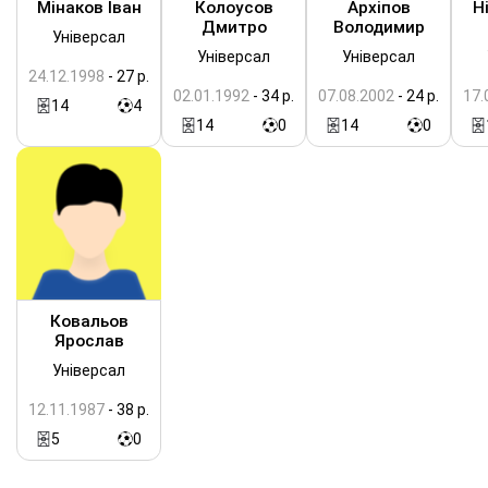
Мінаков Іван
Колоусов
Архіпов
Н
Дмитро
Володимир
Універсал
Універсал
Універсал
24.12.1998
- 27 р.
02.01.1992
- 34 р.
07.08.2002
- 24 р.
17.
14
4
14
0
14
0
Ковальов
Ярослав
Універсал
12.11.1987
- 38 р.
5
0