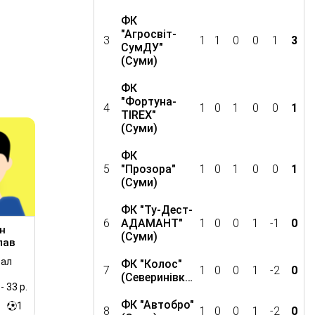
ФК
"Агросвіт-
3
1
1
0
0
1
3
СумДУ"
(Суми)
ФК
"Фортуна-
4
1
0
1
0
0
1
TIREX"
(Суми)
ФК
5
"Прозора"
1
0
1
0
0
1
(Суми)
ФК "Ту-Дест-
6
АДАМАНТ"
1
0
0
1
-1
0
н
(Суми)
лав
сал
ФК "Колос"
7
1
0
0
1
-2
0
(Северинівка)
- 33 р.
ФК "Автобро"
1
8
1
0
0
1
-2
0