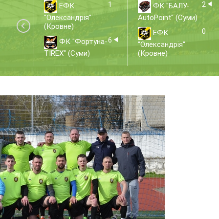
1
2
ЕФК
ФК "БАЛУ-
"Олександрія"
AutoPoint" (Суми)
(Кровне)
0
ЕФК
6
ФК "Фортуна-
"Олександрія"
TIREX" (Суми)
(Кровне)