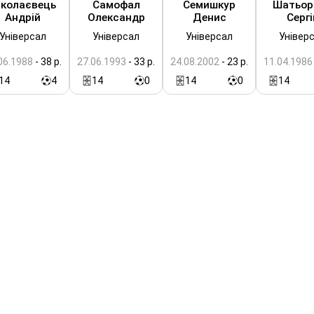
іколаєвець
Самофал
Семишкур
Шатьор
Андрій
Олександр
Денис
Сергі
Універсал
Універсал
Універсал
Універ
06.1988
- 38 р.
27.06.1993
- 33 р.
24.08.2002
- 23 р.
11.04.1986
14
4
14
0
14
0
14