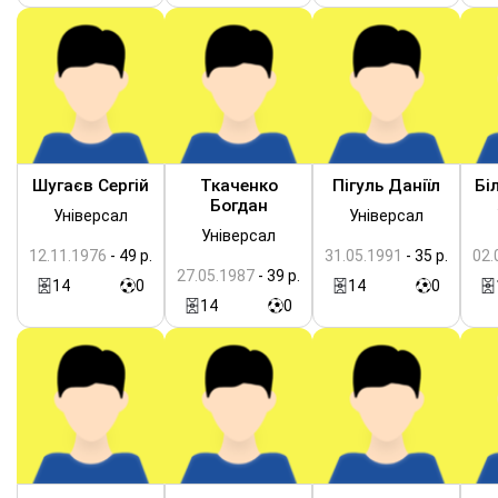
Шугаєв Сергій
Ткаченко
Пігуль Даніїл
Бі
Богдан
Універсал
Універсал
Універсал
12.11.1976
- 49 р.
31.05.1991
- 35 р.
02.
27.05.1987
- 39 р.
14
0
14
0
14
0