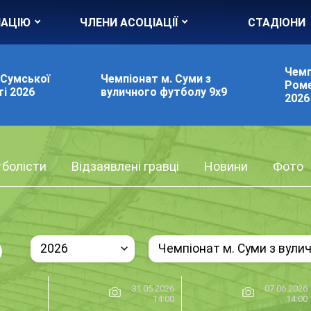
ІАЦІЮ
ЧЛЕНИ АСОЦІАЦІЇ
СТАДІОНИ
Чемп
 Сумської
Чемпіонат м. Суми з
Роме
і 2026
вуличного футболу 9х9
2026
болісти
Відзаявлені гравці
Новини
Фото
)
2026
Чемпіонат м. Суми з вули
31.05.2026
07.06.2026
14:00
14:00