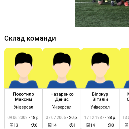
Склад команди
Покотило
Назаренко
Білокур
Максим
Денис
Віталій
Універсал
Універсал
Універсал
09.06.2008
- 18 р.
07.07.2006
- 20 р.
17.12.1987
- 38 р.
13.
13
0
14
1
14
0