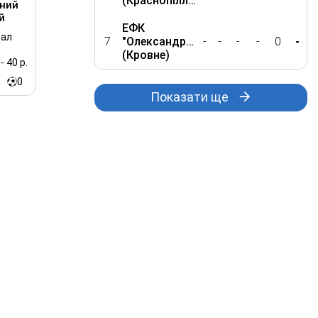
(Краснопілля)
ний
й
ЕФК
сал
7
"Олександрія"
-
-
-
-
0
-
(Кровне)
- 40 р.
0
Показати ще