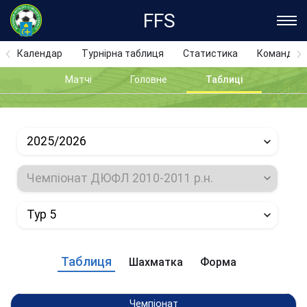
FFS
Календар
Турнірна таблиця
Статистика
Команди
Матчі
Головне
Таблиці
2025/2026
Чемпіонат ДЮФЛ 2010-2011 р.н.
Тур 5
Таблиця
Шахматка
Форма
Чемпіонат