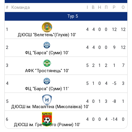
#
Команда
I
В
Н
П
Р
O
Тур 5
1
4
4
0
0
12
12
ДЮСШ "Велетень"(Глухів) 10'
2
4
4
0
0
9
12
ФЦ "Барса" (Суми) 10'
3
5
2
1
2
1
7
АФК "Тростянець" 10'
4
5
1
0
4
-5
3
ФЦ "Барса" (Суми) 11'
5
4
0
1
3
-8
1
ДЮСШ ім. Масалітіна (Миколаївка) 10'
6
4
0
0
4
-14
0
ДЮСШ ім. Гречаного (Ромни) 10'