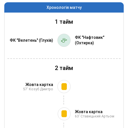
Хронологія матчу
1 тайм
ФК "Нафтовик"
ФК "Велетень" (Глухів)
(Охтирка)
2 тайм
Жовта картка
57'
Козуб Дмитро
Жовта картка
63'
Ставицький Артьом