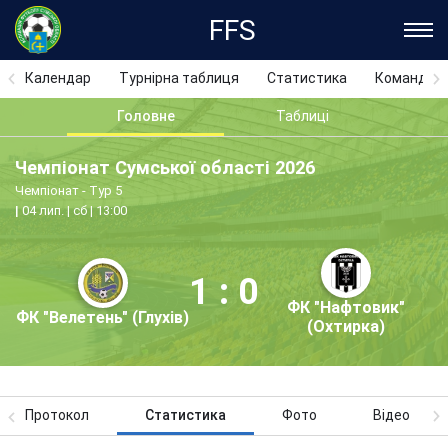
FFS
Календар
Турнірна таблиця
Статистика
Команди
Головне
Таблиці
Чемпіонат Сумської області 2026
Чемпіонат - Тур 5
04 лип. | сб | 13:00
1 : 0
ФК "Нафтовик"
ФК "Велетень" (Глухів)
(Охтирка)
Протокол
Статистика
Фото
Відео