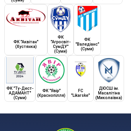
(Суми)
ФК
ФК
ФК "Аквітан"
"Агросвіт-
"Валедіанс"
(Хустянка)
СумДУ"
(Суми)
(Суми)
ФК "Ту-Дест-
ДЮСШ ім.
ФК "Явір"
FC
АДАМАНТ"
Масалітіна
(Краснопілля)
"Likarske"
(Суми)
(Миколаївка)