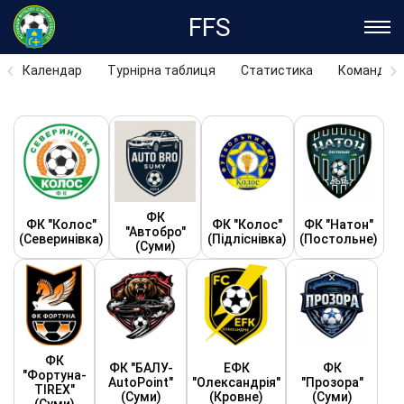
FFS
Календар
Турнірна таблиця
Статистика
Команди
ФК
ФК "Колос"
ФК "Колос"
ФК "Натон"
"Автобро"
(Северинівка)
(Підліснівка)
(Постольне)
(Суми)
ФК
ФК "БАЛУ-
ЕФК
ФК
"Фортуна-
AutoPoint"
"Олександрія"
"Прозора"
TIREX"
(Суми)
(Кровне)
(Суми)