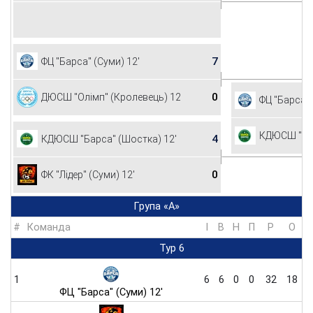
7
ФЦ "Барса" (Суми) 12'
0
ДЮСШ "Олімп" (Кролевець) 12'
ФЦ "Барса" 
КДЮСШ "Бар
4
КДЮСШ "Барса" (Шостка) 12'
0
ФК "Лідер" (Суми) 12'
Група «А»
#
Команда
I
В
Н
П
Р
O
Тур 6
1
6
6
0
0
32
18
ФЦ "Барса" (Суми) 12'