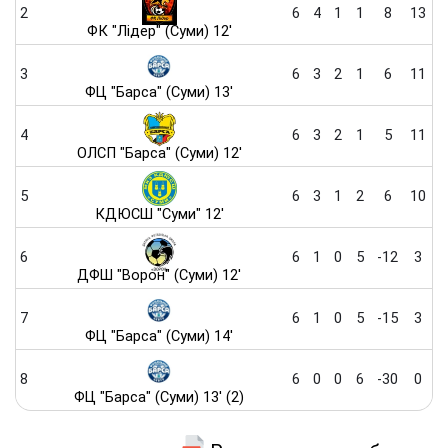
2
6
4
1
1
8
13
ФК "Лідер" (Суми) 12'
3
6
3
2
1
6
11
ФЦ "Барса" (Суми) 13'
4
6
3
2
1
5
11
ОЛСП "Барса" (Суми) 12'
5
6
3
1
2
6
10
КДЮСШ "Суми" 12'
6
6
1
0
5
-12
3
ДФШ "Ворон" (Суми) 12'
7
6
1
0
5
-15
3
ФЦ "Барса" (Суми) 14'
8
6
0
0
6
-30
0
ФЦ "Барса" (Суми) 13' (2)