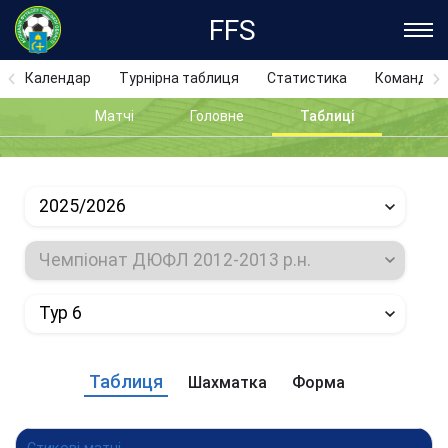
FFS
Календар
Турнірна таблиця
Статистика
Команди
Матчі
Головне
Таблиці
2025/2026
Чемпіонат ДЮФЛ 2012-2013 р.н.
Тур 6
Таблиця
Шахматка
Форма