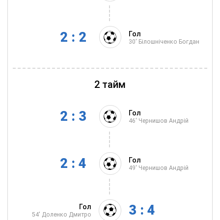
2 : 2
Гол
30'
Білошніченко Богдан
2 тайм
2 : 3
Гол
46'
Чернишов Андрій
2 : 4
Гол
49'
Чернишов Андрій
3 : 4
Гол
54'
Доленко Дмитро