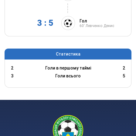
3 : 5
Гол
60'
Левченко Денис
Статистика
2
Голи в першому таймі
2
3
Голи всього
5