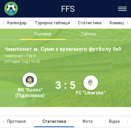
FFS
Календар
Турнірна таблиця
Статистика
Команди
Головне
Таблиці
Чемпіонат м. Суми з вуличного футболу 9х9
Чемпіонат - Тур 8
07 черв. | нд | 16:30
3 : 5
ФК "Колос"
FC "Likarske"
(Підліснівка)
Протокол
Статистика
Фото
Відео