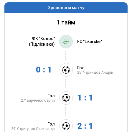
Хронологія матчу
1 тайм
ФК "Колос"
FC "Likarske"
(Підліснівка)
0 : 1
Гол
25'
Чернишов Андрій
1 : 1
Гол
27'
Бирченко Сергій
2 : 1
Гол
29'
Стригунов Олександр