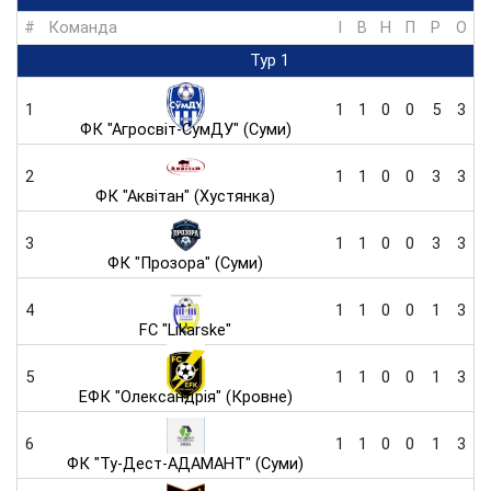
#
Команда
I
В
Н
П
Р
O
Тур 1
1
1
1
0
0
5
3
ФК "Агросвіт-СумДУ" (Суми)
2
1
1
0
0
3
3
ФК "Аквітан" (Хустянка)
3
1
1
0
0
3
3
ФК "Прозора" (Суми)
4
1
1
0
0
1
3
FC "Likarske"
5
1
1
0
0
1
3
ЕФК "Олександрія" (Кровне)
6
1
1
0
0
1
3
ФК "Ту-Дест-АДАМАНТ" (Суми)