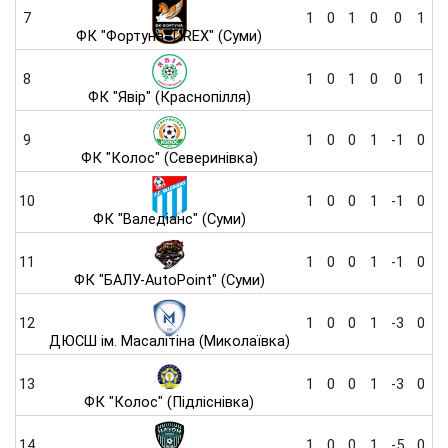
7
1
0
1
0
0
1
ФК "Фортуна-TIREX" (Суми)
8
1
0
1
0
0
1
ФК "Явір" (Краснопілля)
9
1
0
0
1
-1
0
ФК "Колос" (Северинівка)
10
1
0
0
1
-1
0
ФК "Валедіанс" (Суми)
11
1
0
0
1
-1
0
ФК "БАЛУ-AutoPoint" (Суми)
12
1
0
0
1
-3
0
ДЮСШ ім. Масалітіна (Миколаївка)
13
1
0
0
1
-3
0
ФК "Колос" (Підліснівка)
14
1
0
0
1
-5
0