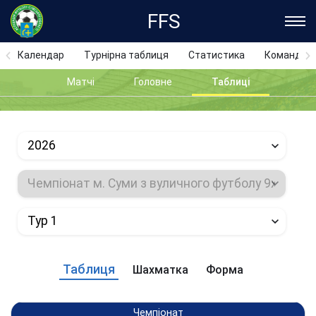
FFS
Календар
Турнірна таблиця
Статистика
Команди
Матчі
Головне
Таблиці
2026
Чемпіонат м. Суми з вуличного футболу 9х9
Тур 1
Таблиця
Шахматка
Форма
Чемпіонат