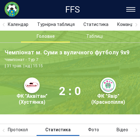
FFS
Календар
Турнірна таблиця
Статистика
Команди
Головне
Таблиці
Чемпіонат м. Суми з вуличного футболу 9х9
Чемпіонат - Тур 7
31 трав. | нд | 15:15
2 : 0
ФК "Аквітан"
ФК "Явір"
(Хустянка)
(Краснопілля)
Протокол
Статистика
Фото
Відео