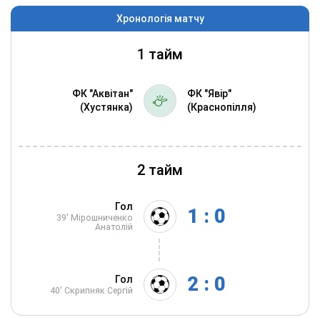
Хронологія матчу
1 тайм
ФК "Аквітан"
ФК "Явір"
(Хустянка)
(Краснопілля)
2 тайм
Гол
1 : 0
39'
Мірошниченко
Анатолій
2 : 0
Гол
40'
Скрипняк Сергій