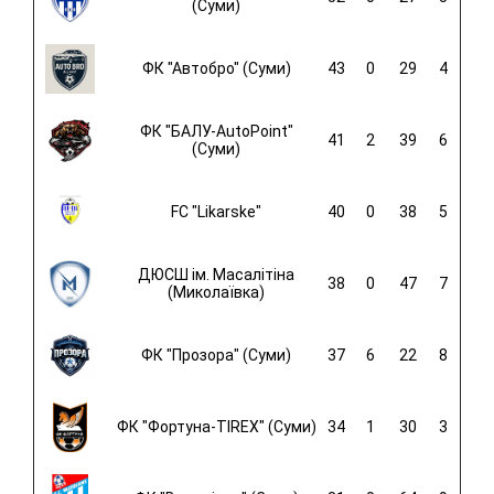
(Суми)
ФК "Автобро" (Суми)
43
0
29
4
ФК "БАЛУ-AutoPoint"
41
2
39
6
(Суми)
FC "Likarske"
40
0
38
5
ДЮСШ ім. Масалітіна
38
0
47
7
(Миколаївка)
ФК "Прозора" (Суми)
37
6
22
8
ФК "Фортуна-TIREX" (Суми)
34
1
30
3