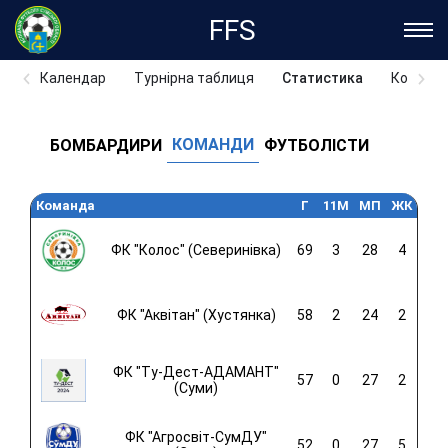
FFS
Календар
Турнірна таблиця
Статистика
Команд
КОМАНДИ
БОМБАРДИРИ
ФУТБОЛІСТИ
Команда
Г
11M
МП
ЖК
ФК "Колос" (Северинівка)
69
3
28
4
ФК "Аквітан" (Хустянка)
58
2
24
2
ФК "Ту-Дест-АДАМАНТ"
57
0
27
2
(Суми)
ФК "Агросвіт-СумДУ"
52
0
27
5