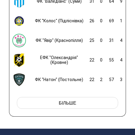
ФК "Валедіанс" (Суми)
31
0
64
9
ФК "Колос" (Підліснівка)
26
0
69
1
ФК "Явір" (Краснопілля)
25
0
31
4
ЕФК "Олександрія"
22
0
55
4
(Кровне)
ФК "Натон" (Постольне)
22
2
57
3
БІЛЬШЕ