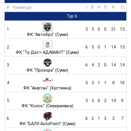
#
Команда
I
В
Н
П
Р
O
Тур 6
1
5
5
0
0
21
15
ФК "Автобро" (Суми)
2
6
5
0
1
14
15
ФК "Ту-Дест-АДАМАНТ" (Суми)
3
6
4
2
0
14
14
ФК "Прозора" (Суми)
4
5
3
1
1
8
10
ФК "Аквітан" (Хустянка)
5
5
3
0
2
14
9
ФК "Колос" (Северинівка)
6
6
2
1
3
2
7
ФК "БАЛУ-AutoPoint" (Суми)