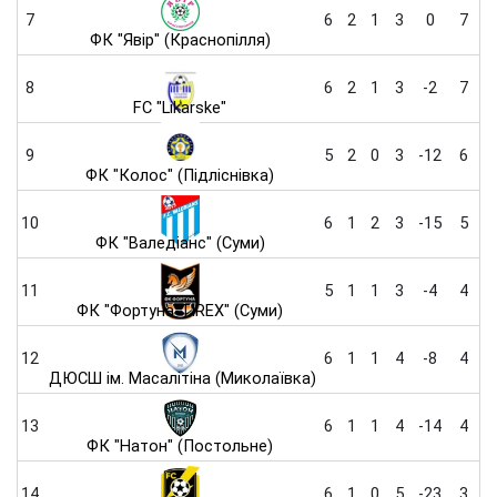
7
6
2
1
3
0
7
ФК "Явір" (Краснопілля)
8
6
2
1
3
-2
7
FC "Likarske"
9
5
2
0
3
-12
6
ФК "Колос" (Підліснівка)
10
6
1
2
3
-15
5
ФК "Валедіанс" (Суми)
11
5
1
1
3
-4
4
ФК "Фортуна-TIREX" (Суми)
12
6
1
1
4
-8
4
ДЮСШ ім. Масалітіна (Миколаївка)
13
6
1
1
4
-14
4
ФК "Натон" (Постольне)
14
6
1
0
5
-23
3