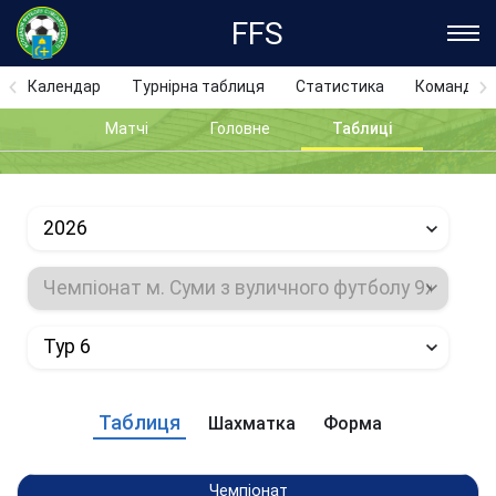
FFS
Календар
Турнірна таблиця
Статистика
Команди
Матчі
Головне
Таблиці
2026
Чемпіонат м. Суми з вуличного футболу 9х9
Тур 6
Таблиця
Шахматка
Форма
Чемпіонат