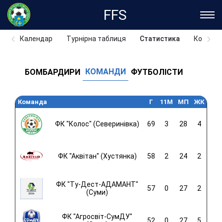
FFS
Календар
Турнірна таблиця
Статистика
Команд
КОМАНДИ
БОМБАРДИРИ
ФУТБОЛІСТИ
Команда
Г
11M
МП
ЖК
ФК "Колос" (Северинівка)
69
3
28
4
ФК "Аквітан" (Хустянка)
58
2
24
2
ФК "Ту-Дест-АДАМАНТ"
57
0
27
2
(Суми)
ФК "Агросвіт-СумДУ"
52
0
27
5