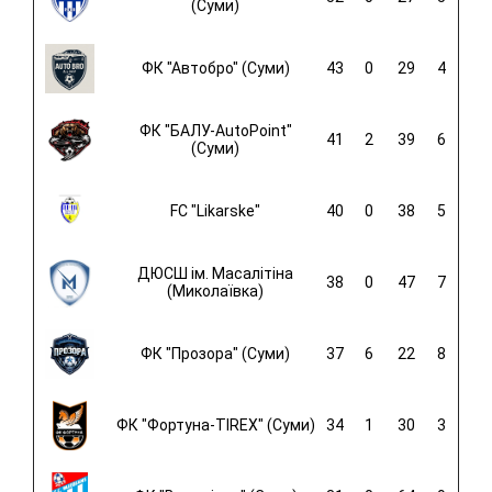
(Суми)
ФК "Автобро" (Суми)
43
0
29
4
ФК "БАЛУ-AutoPoint"
41
2
39
6
(Суми)
FC "Likarske"
40
0
38
5
ДЮСШ ім. Масалітіна
38
0
47
7
(Миколаївка)
ФК "Прозора" (Суми)
37
6
22
8
ФК "Фортуна-TIREX" (Суми)
34
1
30
3