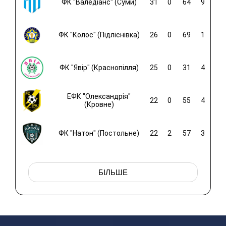
ФК "Валедіанс" (Суми)
31
0
64
9
ФК "Колос" (Підліснівка)
26
0
69
1
ФК "Явір" (Краснопілля)
25
0
31
4
ЕФК "Олександрія"
22
0
55
4
(Кровне)
ФК "Натон" (Постольне)
22
2
57
3
БІЛЬШЕ